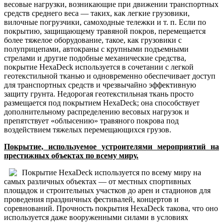
весовые нагрузки, возникающие при движении транспортных
средств среднего веса — таких, как легкие грузовики,
вилочные погрузчики, самоходные тележки и т. п. Если по
покрытию, защищающему травяной покров, перемещается
более тяжелое оборудование, такое, как грузовики с
полуприцепами, автокраны с крупными подъемными
стрелами и другие подобные механические средства,
покрытие HexaDeck используется в сочетании с легкой
геотекстильной тканью и одновременно обеспечивает доступ
для транспортных средств и чрезвычайно эффективную
защиту грунта. Недорогая геотекстильная ткань просто
размещается под покрытием HexaDeck; она способствует
дополнительному распределению весовых нагрузок и
препятствует «облысению» травяного покрова под
воздействием тяжелых перемещающихся грузов.
Покрытие, используемое устроителями мероприятий на
престижных объектах по всему миру.
Покрытие HexaDeck используется по всему миру на
самых различных объектах — от местных спортивных
площадок и строительных участков до арен и стадионов для
проведения праздничных фестивалей, концертов и
соревнований. Прочность покрытия HexaDeck такова, что оно
используется даже вооруженными силами в условиях