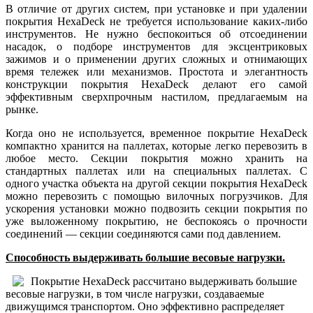
В отличие от других систем, при установке и при удалении
покрытия HexaDeck не требуется использование каких-либо
инструментов. Не нужно беспокоиться об отсоединении
насадок, о подборе инструментов для эксцентриковых
зажимов и о применении других сложных и отнимающих
время тележек или механизмов. Простота и элегантность
конструкции покрытия HexaDeck делают его самой
эффективным сверхпрочным настилом, предлагаемым на
рынке.
Когда оно не используется, временное покрытие HexaDeck
компактно хранится на паллетах, которые легко перевозить в
любое место. Секции покрытия можно хранить на
стандартных паллетах или на специальных паллетах. С
одного участка объекта на другой секции покрытия HexaDeck
можно перевозить с помощью вилочных погрузчиков. Для
ускорения установки можно подвозить секции покрытия по
уже выложенному покрытию, не беспокоясь о прочности
соединений — секции соединяются сами под давлением.
Способность выдерживать большие весовые нагрузки.
Покрытие HexaDeck рассчитано выдерживать большие
весовые нагрузки, в том числе нагрузки, создаваемые
движущимся транспортом. Оно эффективно распределяет