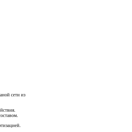
аной сети из
йствия.
составом.
ртизацией.