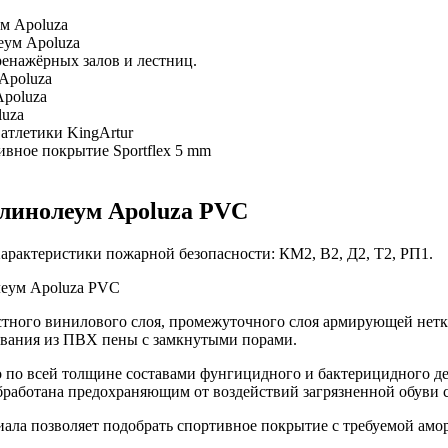
м Apoluza
еум Apoluza
енажёрных залов и лестниц.
Apoluza
poluza
luza
атлетики KingArtur
ивное покрытие Sportflex 5 mm
линолеум Apoluza PVC
арактеристики пожарной безопасности: КМ2, В2, Д2, Т2, РП1.
стного винилового слоя, промежуточного слоя армирующей нетк
ования из ПВХ пены с замкнутыми порами.
 по всей толщине составами фунгицидного и бактерицидного де
бработана предохраняющим от воздействий загрязненной обуви 
ала позволяет подобрать спортивное покрытие с требуемой амо